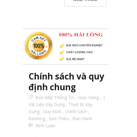
Chính sách và quy
định chung
Bảo Mật Thông Tin
,
Giao Hàng
,
Vật Liệu Xây Dựng
,
Thiết Bị Xây
Dựng
,
Quy Định
,
Chính Sách
,
Baolong
,
Giới Thiệu
,
Bao Hanh
Bình Luận