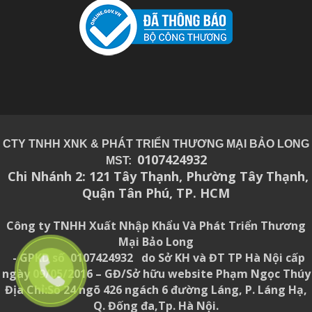
CTY TNHH XNK & PHÁT TRIỂN THƯƠNG MẠI BẢO LONG
0107424932
MST:
Chi Nhánh 2: 121 Tây Thạnh, Phường Tây Thạnh,
Quận Tân Phú, TP. HCM
Công ty TNHH Xuất Nhập Khẩu Và Phát Triển Thương
Mại Bảo Long
- GPKD số 0107424932 do Sở KH và ĐT TP Hà Nội cấp
ngày 09/05/2016 – GĐ/Sở hữu website Phạm Ngọc Thúy
Địa Chỉ:Số 24 ngõ 426 ngách 6 đường Láng, P. Láng Hạ,
Q. Đống đa,Tp. Hà Nội.