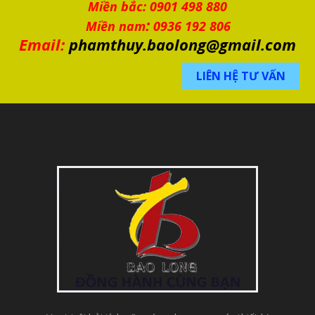
Miền bắc: 0901 498 880
:
Miền nam
0936 192 806
Email:
phamthuy.baolong@gmail.com
LIÊN HỆ TƯ VẤN