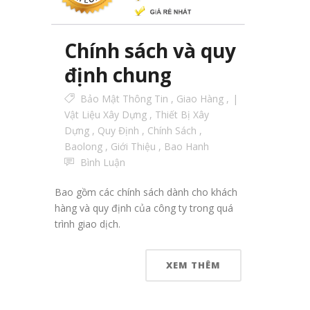
Chính sách và quy
định chung
Bảo Mật Thông Tin
,
Giao Hàng
,
Vật Liệu Xây Dựng
,
Thiết Bị Xây
Dựng
,
Quy Định
,
Chính Sách
,
Baolong
,
Giới Thiệu
,
Bao Hanh
Bình Luận
Bao gồm các chính sách dành cho khách
hàng và quy định của công ty trong quá
trình giao dịch.
XEM THÊM