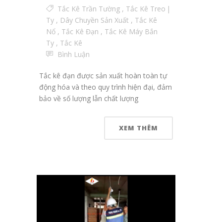
Tắc Kê Trần Tường
,
Tắc Kê Treo
Ty
,
Dây Chuyền Sản Xuất
,
Tắc Kê
Nổ
,
Tắc Kê Đạn
,
Tắc Kê Máy Bắn
Ty
,
Tắc Kê
Bình Luận
Tắc kê đạn được sản xuất hoàn toàn tự
động hóa và theo quy trình hiện đại, đảm
bảo về số lượng lẫn chất lượng
XEM THÊM