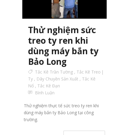
Thử nghiệm sức
treo ty ren khi
dùng máy bắn ty
Bảo Long
Tắc Kê Trần Tường
,
Tắc Kê Treo
Ty
,
Dây Chuyền Sản Xuất
,
Tắc Kê
Nổ
,
Tắc Kê Đạn
Bình Luận
Thử nghiệm thực tế sức treo ty ren khi
dùng máy bắn ty Bảo Long tại công
trường.