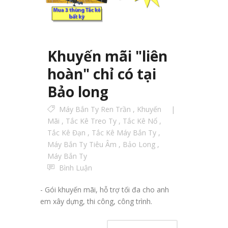
Khuyến mãi "liên
hoàn" chỉ có tại
Bảo long
Máy Bắn Ty Ren Trần
,
Khuyến
Mãi
,
Tắc Kê Treo Ty
,
Tắc Kê Nổ
,
Tắc Kê Đạn
,
Tắc Kê Máy Bắn Ty
,
Máy Bắn Ty Tiêu Âm
,
Bảo Long
,
Máy Bắn Ty
Bình Luận
- Gói khuyến mãi, hỗ trợ tối đa cho anh
em xây dựng, thi công, công trình.