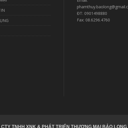
Email:
phamthuy.baolong@gmail.
IN
ĐT: 0901498880
Fax: 08.6296.4760
DỤNG
CTY TNHH XNK & PHÁT TRIỂN THƯƠNG MẠI BẢO LONG