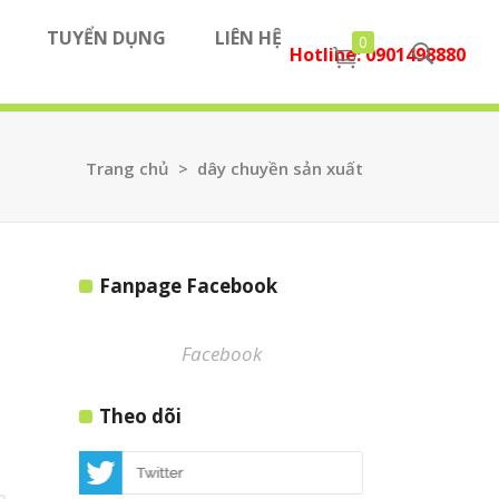
TUYỂN DỤNG
LIÊN HỆ
0
Hotline:
0901498880
tia mini
u tư
tia
Trang chủ
>
dây chuyền sản xuất
tia mini
 - Nhà phân phối
tia
u tư
tia
tia
 - Nhà phân phối
tia
Fanpage Facebook
 tia
tia
Facebook
 tia
Theo dõi
 máy bắn ty