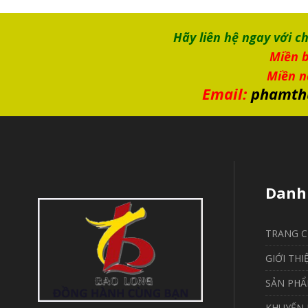
Hãy liên hệ ngay với c
Miền b
Miền 
Email:
phamth
Danh
TRANG 
GIỚI THI
SẢN PH
KHUYẾN 