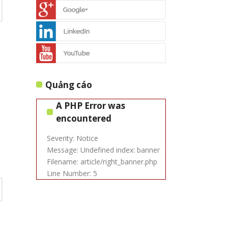
ắn bê tông
 máy bắn ty
ắn bê tông
 vật liệu khác
Quảng cáo
 vật liệu khác
A PHP Error was
encountered
Severity: Notice
Message: Undefined index: banner
Filename: article/right_banner.php
Line Number: 5