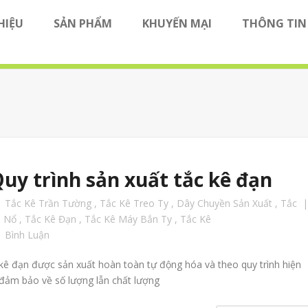
HIỆU
SẢN PHẨM
KHUYẾN MẠI
THÔNG TIN
Đối tác
OUBAO
Hỗ trợ xuất nhập khẩu
Loại 2 
Nhà đầ
TOUA
Tư vấn thiết bị công trình
Loại 2 
Đối tác
OUBAO
Hỗ trợ xuất nhập khẩu
Loại 2 
Đại lý
Máy khoan dây điện
Loại 3 
Nhà đầ
TOUA
Tư vấn thiết bị công trình
Loại 2 
Loại 5 
Đại lý
Máy khoan dây điện
Loại 3 
uy trình sản xuất tắc kê đạn
Loại 12
Loại 5 
Tắc Kê Trần Tường
,
Tắc Kê Treo Ty
,
Dây Chuyền Sản Xuất
,
Tắc
 Nổ
,
Tắc Kê Đạn
,
Tắc Kê Máy Bắn Ty
,
Tắc Kê
Loại 12
Bình Luận
0
kê đạn được sản xuất hoàn toàn tự động hóa và theo quy trình hiện
 đảm bảo về số lượng lẫn chất lượng
Tắc kê
Linh kiện cho máy bắn Ty
0