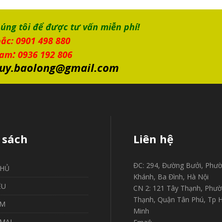
húng tôi để được tư vấn miễn phí!
ắc: 0901 498 880
:
nam
0936 192 806
uy.baolong@gmail.com
 sách
Liên hệ
ĐC: 294, Đường Bưởi, Phư
CHỦ
Khánh, Ba Đình, Hà Nội
ỆU
CN 2: 121 Tây Thạnh, Phư
Thạnh, Quận Tân Phú, Tp H
ẨM
Minh
MẠI