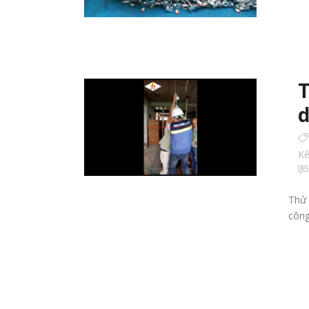
T
d
Kê
Thử 
công