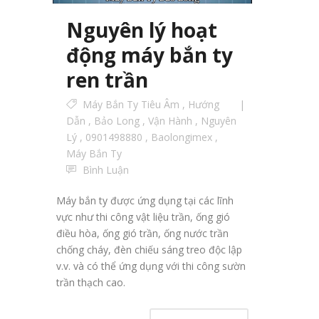
Nguyên lý hoạt
động máy bắn ty
ren trần
Máy Bắn Ty Tiêu Âm
,
Hướng
Dẫn
,
Bảo Long
,
Vận Hành
,
Nguyên
Lý
,
0901498880
,
Baolongimex
,
Máy Bắn Ty
Bình Luận
Máy bắn ty được ứng dụng tại các lĩnh
vực như thi công vật liệu trần, ống gió
điều hòa, ống gió trần, ống nước trần
chống cháy, đèn chiếu sáng treo độc lập
v.v. và có thể ứng dụng với thi công sườn
trần thạch cao.