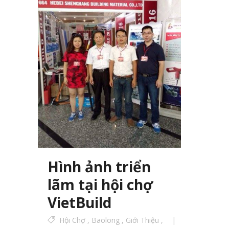
Hình ảnh triển
lãm tại hội chợ
VietBuild
Hội Chợ
,
Baolong
,
Giới Thiệu
,