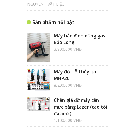
NGUYÊN - VẬT LIỆU
Sản phẩm nổi bật
Máy bắn đinh dùng gas
Bảo Long
3,800,000 VNĐ
Máy đột lỗ thủy lực
MHP20
8,200,000 VNĐ
Chân giá đỡ máy cân
mực bằng Lazer (cao tối
đa 5m2)
1,100,000 VNĐ