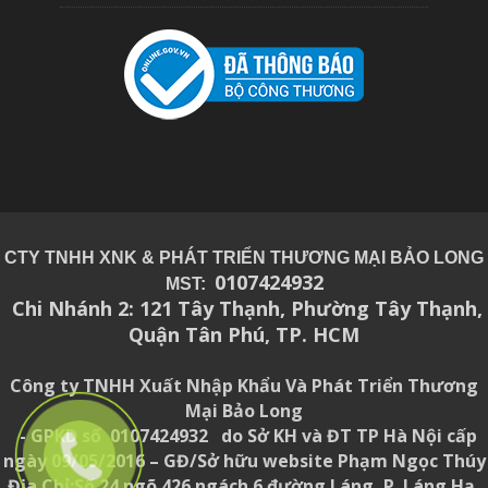
CTY TNHH XNK & PHÁT TRIỂN THƯƠNG MẠI BẢO LONG
0107424932
MST:
Chi Nhánh 2: 121 Tây Thạnh, Phường Tây Thạnh,
Quận Tân Phú, TP. HCM
Công ty TNHH Xuất Nhập Khẩu Và Phát Triển Thương
Mại Bảo Long
- GPKD số 0107424932 do Sở KH và ĐT TP Hà Nội cấp
ngày 09/05/2016 – GĐ/Sở hữu website Phạm Ngọc Thúy
Địa Chỉ:Số 24 ngõ 426 ngách 6 đường Láng, P. Láng Hạ,