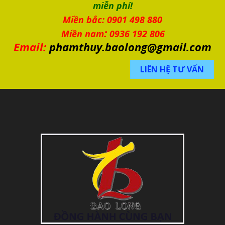
miễn phí!
Miền bắc: 0901 498 880
:
Miền nam
0936 192 806
Email:
phamthuy.baolong@gmail.com
LIÊN HỆ TƯ VẤN