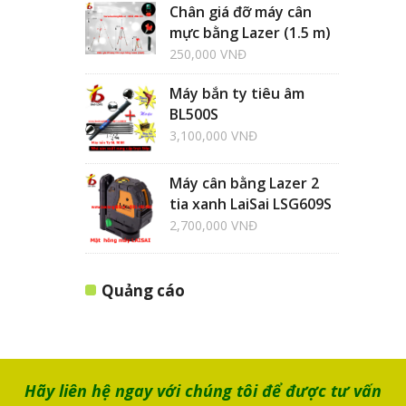
Chân giá đỡ máy cân
mực bằng Lazer (1.5 m)
250,000 VNĐ
Máy bắn ty tiêu âm
BL500S
3,100,000 VNĐ
Máy cân bằng Lazer 2
tia xanh LaiSai LSG609S
2,700,000 VNĐ
Quảng cáo
Hãy liên hệ ngay với chúng tôi để được tư vấn