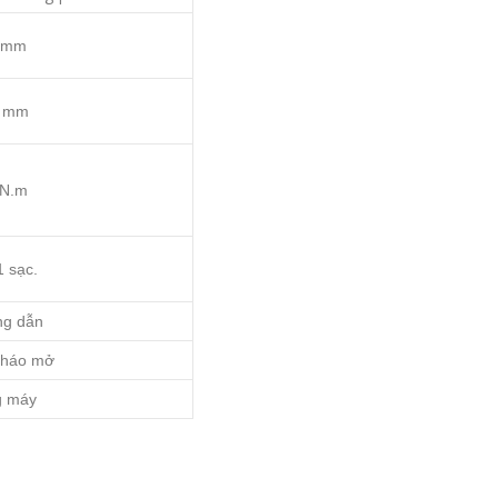
0 mm
8 mm
 N.m
1 sạc.
ng dẫn
 tháo mở
g máy