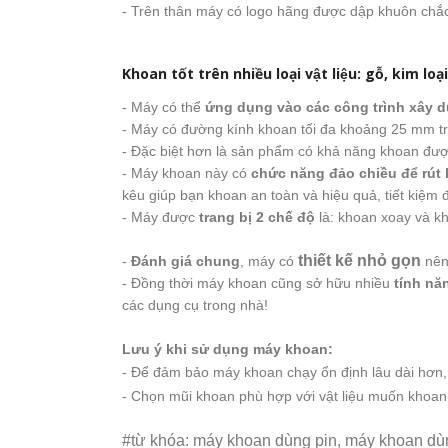
- Trên thân máy có logo hãng được dập khuôn chắ
Khoan tốt trên nhiều loại vật liệu: gỗ, kim l
- Máy có thể
ứng dụng vào các công trình xây 
- Máy có đường kính khoan tối đa khoảng 25 mm tr
- Đặc biệt hơn là sản phẩm có khả năng khoan đượ
- Máy khoan này có
chức năng đảo chiều để rút kh
kêu giúp bạn khoan an toàn và hiệu quả, tiết kiệm 
- Máy được
trang bị 2 chế độ
là: khoan xoay và kh
thiết kế nhỏ gọn
-
Đánh giá chung
, máy
có
nên 
- Đồng thời máy khoan cũng sở hữu nhiều
tính nă
các dụng cụ trong nhà!
Lưu ý khi sử dụng máy khoan:
- Để đảm bảo máy khoan chạy ổn định lâu dài hơn, 
- Chọn mũi khoan phù hợp với vật liệu muốn khoan
#từ khóa: máy khoan dùng pin, máy khoan dùng