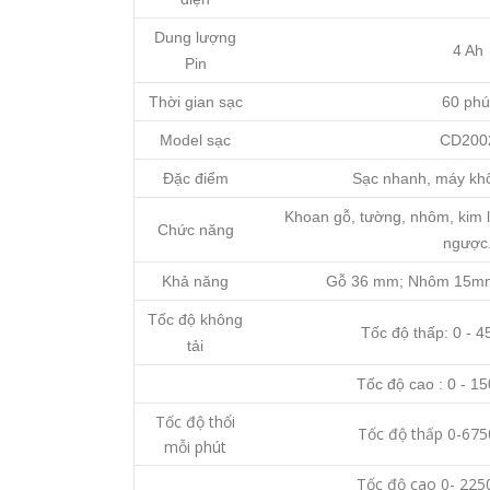
Dung lượng
4 Ah
Pin
Thời gian sạc
60 phú
Model sạc
CD200
Đặc điểm
Sạc nhanh, máy khô
Khoan gỗ, tường, nhôm, kim l
Chức năng
ngược
Khả năng
Gỗ 36 mm; Nhôm 15mm
Tốc độ không
Tốc độ thấp: 0 - 4
tải
Tốc độ cao : 0 - 1
Tốc độ thổi
Tốc độ thấp 0-675
mỗi phút
Tốc độ cao 0- 225