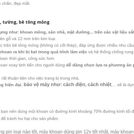
c chắn, đẹp mắt.
oại, tường, bê tông mỏng
dựng như: khoan móng, sàn nhà, mặt đường... trên các vật liệu sắ
ên gỗ và 12 mm trên kim loại.
c trên bê tông mỏng (không có cốt thép), đáp ứng được nhiều nhu cầu
oan ra khi bị kẹt trong quá trình làm việc
và hệ thống chống rung 
được thời gian, công sức hơn.
oan xoay tịnh tiến cho người dùng
dễ dàng chọn lựa ra phương án 
rất thuận tiện cho việc trang bị trong nhà.
bảo vệ máy như: cách điện, cách nhiệt
ng hiện đại
,
,... sẽ là d
bạn nên dùng mũi khoan có đường kính khoảng 70% đường kính tối đ
 để tránh hư hại cho sản phẩm.
 pin loại nào tốt, máy khoan dùng pin 12v tốt nhất, máy khoan