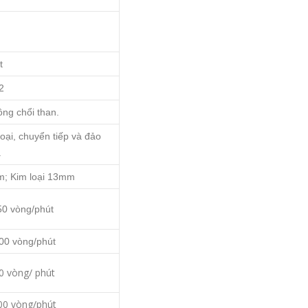
t
2
ng chổi than.
oại, chuyển tiếp và đảo
.
; Kim loại 13mm
50 vòng/phút
500 vòng/phút
0 vòng/ phút
00 vòng/phút