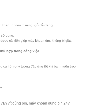
t, thép, nhôm, tường, gỗ dễ dàng.
 sử dụng.
được cải tiến giúp máy khoan êm, không bị giật,
phù hợp trong công việc
.
ụng cụ hỗ trợ lý tưởng đáp ứng tốt khi bạn muốn treo
a.
 vặn vít dùng pin, máy khoan dùng pin 24v,