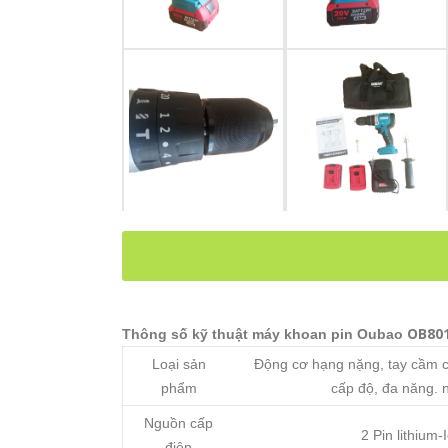
OB801
Thông số kỹ thuật máy khoan pin Oubao
Loại sản
Động cơ hạng nặng, tay cầm ch
phẩm
cấp độ, đa năng.
Nguồn cấp
2 Pin lithium-
điện