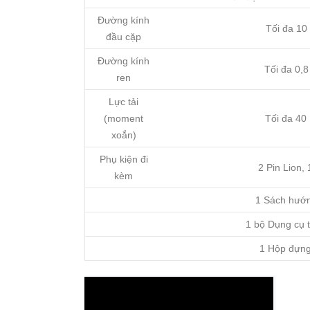
Đường kính
Tối đa 1
đầu cặp
Đường kính
Tối đa 0,
ren
Lực tải
(moment
Tối đa 40
xoắn)
Phụ kiện đi
2 Pin Lion, 
kèm
1 Sách hướ
1 bộ Dụng cụ
1 Hộp đựn