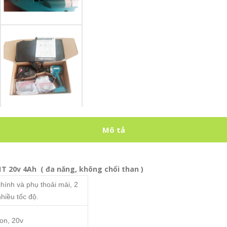
Mô tả
T 20v 4Ah ( đa năng, không chổi than )
ính và phụ thoải mái, 2
nhiều tốc độ.
Ion, 20v