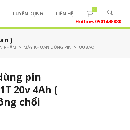
0
TUYỂN DỤNG
LIÊN HỆ
Hotline:
0901498880
tia mini
u tư
tia
an )
N PHẨM
>
MÁY KHOAN DÙNG PIN
>
OUBAO
 - Nhà phân phối
tia
tia mini
tia
u tư
tia
dùng pin
 tia
 - Nhà phân phối
tia
T 20v 4Ah (
tia
ông chổi
 tia
 máy bắn ty