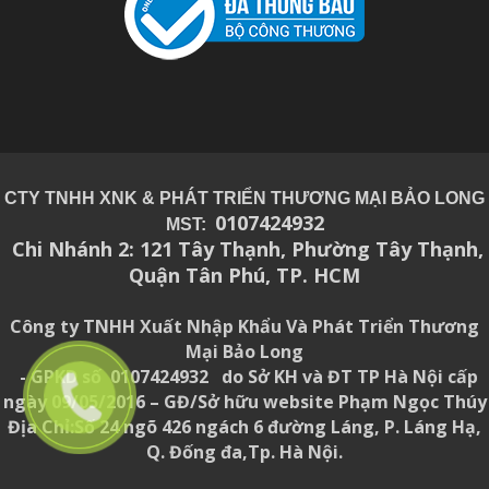
CTY TNHH XNK & PHÁT TRIỂN THƯƠNG MẠI BẢO LONG
0107424932
MST:
Chi Nhánh 2: 121 Tây Thạnh, Phường Tây Thạnh,
Quận Tân Phú, TP. HCM
Công ty TNHH Xuất Nhập Khẩu Và Phát Triển Thương
Mại Bảo Long
- GPKD số 0107424932 do Sở KH và ĐT TP Hà Nội cấp
ngày 09/05/2016 – GĐ/Sở hữu website Phạm Ngọc Thúy
Địa Chỉ:Số 24 ngõ 426 ngách 6 đường Láng, P. Láng Hạ,
Q. Đống đa,Tp. Hà Nội.