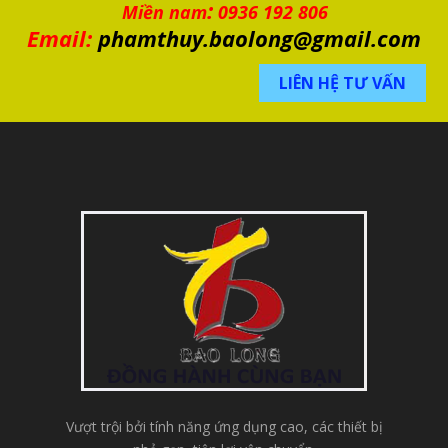
:
Miền nam
0936 192 806
Email:
phamthuy.baolong@gmail.com
LIÊN HỆ TƯ VẤN
Vượt trội bởi tính năng ứng dụng cao, các thiết bị